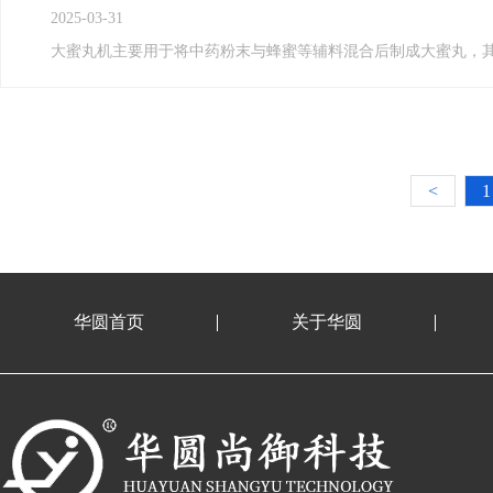
2025-03-31
大蜜丸机主要用于将中药粉末与蜂蜜等辅料混合后制成大蜜丸，
<
1
华圆首页
关于华圆