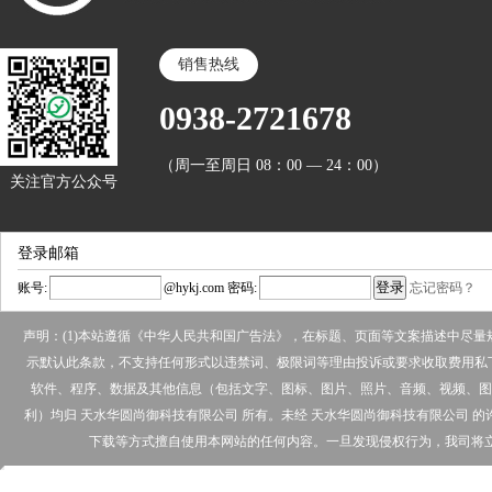
销售热线
0938-2721678
（周一至周日 08：00 — 24：00）
关注官方公众号
登录邮箱
账号:
@
hykj.com
密码:
忘记密码？
声明：(1)本站遵循《中华人民共和国广告法》，在标题、页面等文案描述中尽
示默认此条款，不支持任何形式以违禁词、极限词等理由投诉或要求收取费用私下
软件、程序、数据及其他信息（包括文字、图标、图片、照片、音频、视频、图
利）均归 天水华圆尚御科技有限公司 所有。未经 天水华圆尚御科技有限公司
下载等方式擅自使用本网站的任何内容。一旦发现侵权行为，我司将立